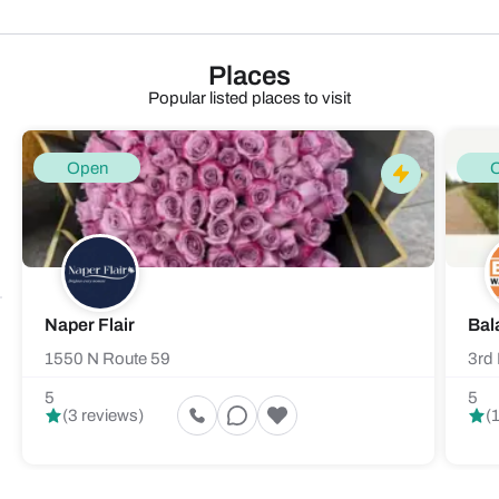
Places
Popular listed places to visit
Open
Naper Flair
Bal
1550 N Route 59
3rd 
5
5
(3 reviews)
(