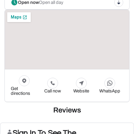
Open now
Open all day
Get
Call now
Website
WhatsApp
directions
Reviews
Sign In To See The