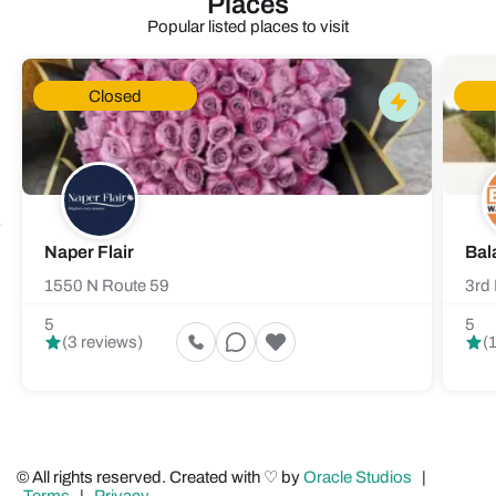
Places
Popular listed places to visit
Closed
Naper Flair
Bal
1550 N Route 59
3rd 
5
5
(3 reviews)
(
© All rights reserved. Created with ♡ by
Oracle Studios
|